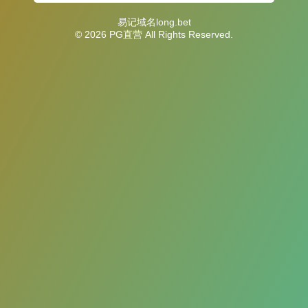
易记域名long.bet
© 2026 PG直营 All Rights Reserved.